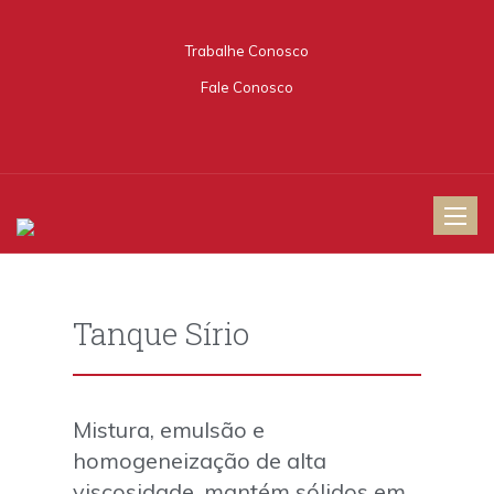
Trabalhe Conosco
Fale
Conosco
Toggle
naviga
Tanque Sírio
Mistura, emulsão e
homogeneização de alta
viscosidade, mantém sólidos em