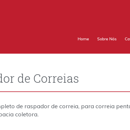
Home
Sobre Nós
Ca
or de Correias
leto de raspador de correia, para correia penta
cia coletora.